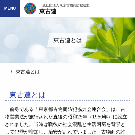
一般社団法人 東京古物商防犯連盟
東古連
MENU
東古連とは
東古連とは
東古連とは
前身である「東京都古物商防犯協力会連合会」は、古
物営業法が施行された直後の昭和25年（1950年）に設立
されました。当時は戦後の社会混乱と生活困窮を背景と
して犯罪が増加し、治安が乱れていました。古物商の許