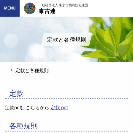
一般社団法人 東京古物商防犯連盟
東古連
MENU
定款と各種規則
定款と各種規則
定款
定款pdfはこちらから
定款.pdf
各種規則